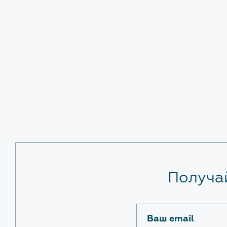
Антикорруп
Получа
Ваш email