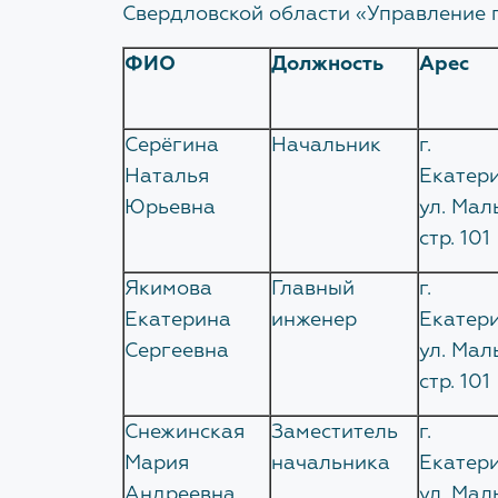
осу
Свердловской области «Управление г
Выписка из реестра выданных
зак
Экс
ФИО
Должность
Арес
заключений государственной
рас
экспертизы
Тех
Фед
ауд
Экспертиза ТИМ
инв
Серёгина
Начальник
г.
Зап
Наталья
Екатери
Технологический и ценовой аудит
Про
(343
Юрьевна
ул. Мал
обоснования инвестиций
док
Глу
НОВОСТ
бла
стр. 101
Проверка сметной документации по
благоустройству территории
Изменения 
Якимова
Главный
г.
Екатерина
инженер
Екатери
Сергеевна
ул. Мал
стр. 101
Снежинская
Заместитель
г.
Мария
начальника
Екатери
Андреевна
ул. Мал