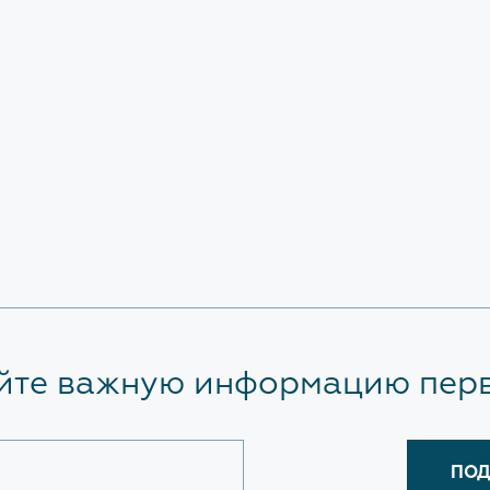
ссылке:
https://clck.ru/3SV
ционное просвещение
Разъясняющие письма
Методические рекомендаци
Протоколы по вопросам
проектирования объектов
Ответы на вопросы Застрой
сессии Форум 100+
ЗАКРЫТЬ
йте важную информацию пер