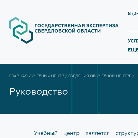
8 (3
УСЛ
ЕЩЕ.
ГО
эк
УСЛУГИ
КЕЙСЫ
НЕ
ГЛАВНАЯ
/
УЧЕБНЫЙ ЦЕНТР
/
СВЕДЕНИЯ ОБ УЧЕБНОМ ЦЕНТРЕ
/
Прием граждан
ГОСударственная
При
эк
экспертиза
гос
Руководство
Бес
док
НЕГОСударственная
экспертиза
изы
Кон
СО 
Бесшовное проектирование
по ч
Вып
зак
по 
Учебный центр является структу
Консультационные услуги
экс