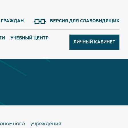
 ГРАЖДАН
ВЕРСИЯ ДЛЯ СЛАБОВИДЯЩИХ
ТИ
УЧЕБНЫЙ ЦЕНТР
ЛИЧНЫЙ
КАБИНЕТ
ния нормативной
Сведения об Учебном центре
ОБ УЧРЕЖДЕНИИ
Приём ведут
История
Начальник
Структура
Серёгина Наталья Юрьевна
Награды
Главный инженер
Галерея объектов
Якимова Екатерина Сергеевна
тономного учреждения
Закупки
Заместитель начальника