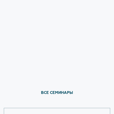
Ответы на вопросы Застройщиков с сессии
Форум 100+
ЗАКРЫТЬ
ВСЕ СЕМИНАРЫ