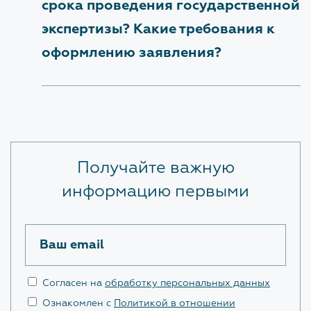
Структура
срока проведения государственной
Заместитель начальника
экспертизы? Какие требования к
Награды
Снежинская Мария Андреевна
оформлению заявления?
Галерея объектов
ЗАКРЫТЬ
Закупки
Наблюдательный совет
Документы об учреждении
Получайте важную
информацию первыми
Административные регламенты
НОВОСТИ
Ваш email
Изменения нормативной базы
Согласен на
обработку персональных данных
Ознакомлен с
Политикой в отношении