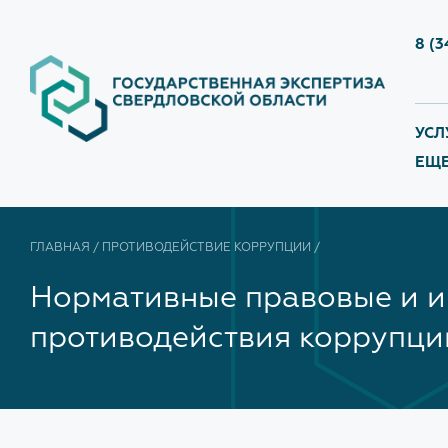
8 (3
УСЛ
ЕЩЕ.
ГО
эк
УСЛУГИ
КЕЙСЫ
НЕ
ГЛАВНАЯ
/
ПРОТИВОДЕЙСТВИЕ КОРРУПЦИИ
/
Прием граждан
ГОСударственная
При
эк
экспертиза
гос
Нормативные правовые и и
Бес
док
НЕГОСударственная
противодействия коррупци
экспертиза
изы
Кон
СО 
Бесшовное проектирование
по ч
Вып
зак
по 
Консультационные услуги
экс