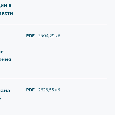
ии в
ласти
PDF
3504,29 кб
ие
ения
лана
PDF
2626,55 кб
о