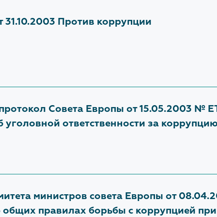
ссылке:
https://clck.ru/3SV
ционное просвещение
 31.10.2003 Против коррупции
Разъясняющие письма
Методические рекомендаци
Протоколы по вопросам
проектирования объектов
Ответы на вопросы Застрой
ротокол Совета Европы от 15.05.2003 № E
сессии Форум 100+
об уголовной ответственности за коррупци
ЗАКРЫТЬ
итета министров совета Европы от 08.04.
б общих правилах борьбы с коррупцией при