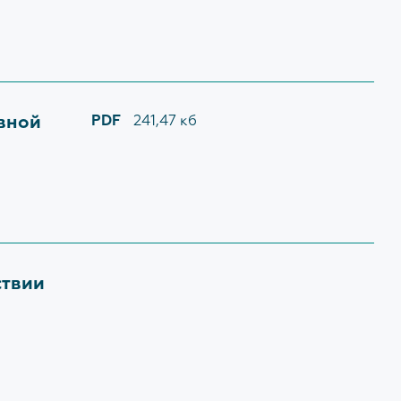
овной
PDF
241,47 кб
ствии