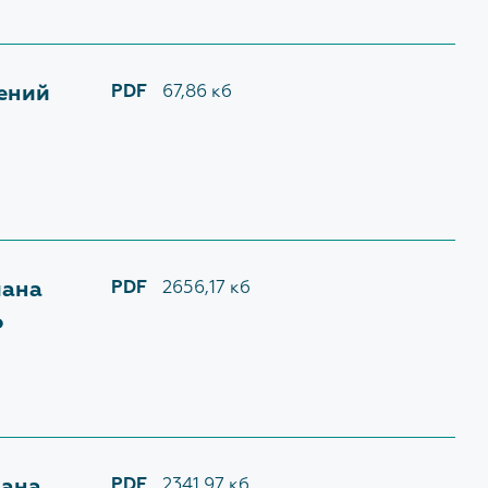
нений
PDF
67,86 кб
лана
PDF
2656,17 кб
о
лана
PDF
2341,97 кб