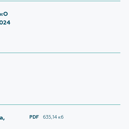
 «О
2024
а,
PDF
635,14 кб