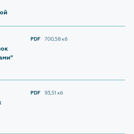
ПОЛИТИКА В ОТНОШЕНИИ
ОБРАБОТКИ
ной
ПЕРСОНАЛЬНЫХ ДАННЫХ
PDF
700,58 кб
АМ И
пок
М
ами"
 4420-
рством
ссийской
и)
PDF
93,51 кб
ия
ментов,
х
росам
ращения
ны по