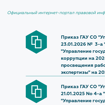
осу
Выписка из реестра выданных
зак
Экс
Официальный интернет-портал правовой ин
заключений государственной
рас
экспертизы
Тех
Фед
ауд
Экспертиза ТИМ
инв
Зап
Приказ ГАУ СО "У
Технологический и ценовой аудит
Про
(343
23.01.2026 № 3-а
обоснования инвестиций
док
Глу
НОВОСТ
бла
"Управление госу
Проверка сметной документации по
коррупции на 202
благоустройству территории
Изменения 
просвещения рабо
экспертизы" на 20
Приказ ГАУ СО "У
21.01.2025 No 4-
"Управление госу