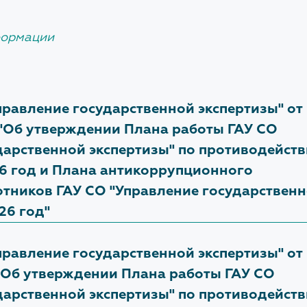
Документы об учреждении
ществляется в соответствии с Федеральным
оном от 02.05.2006 № 59-ФЗ "О порядке
пертиза ТИМ
Административные
формации
смотрения обращений граждан Российской
регламенты
нологический и ценовой
ерации".
ит обоснования
естиций
ись на приём производится по телефону:
правление государственной экспертизы" от
верка сметной
) 371-71-32, доб. 0201
(Помощник начальника
 "Об утверждении Плана работы ГАУ СО
ументации по
хих Алексей Владимирович)
И
гоустройству территории
УЧЕБНЫЙ ЦЕНТР
дарственной экспертизы" по противодейст
6 год и Плана антикоррупционного
нормативной базы
Сведения об Учебном центре
тников ГАУ СО "Управление государствен
26 год"
ЗАКРЫТЬ
правление государственной экспертизы" от
а "Об утверждении Плана работы ГАУ СО
дарственной экспертизы" по противодейст