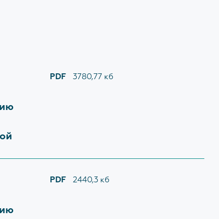
Пассек Наталья Валерьевна
Наблюдательный совет
Заместитель начальника
Документы об учреждении
Снежинская Мария Андреевна
Административные регламенты
PDF
3780,77 кб
КОНТАКТЫ
вию
ной
ДОКУМЕНТЫ
Нормативно-правовые акты
PDF
2440,3 кб
Шаблоны документов
вию