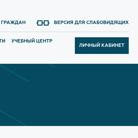
 ГРАЖДАН
ВЕРСИЯ ДЛЯ СЛАБОВИДЯЩИХ
ТИ
УЧЕБНЫЙ ЦЕНТР
ЛИЧНЫЙ
КАБИНЕТ
ния нормативной
Сведения об Учебном центре
ОБ УЧРЕЖДЕНИИ
Приём ведут
История
Начальник
Структура
Серёгина Наталья Юрьевна
Награды
Главный инженер
Галерея объектов
Якимова Екатерина Сергеевна
Закупки
Заместитель начальника