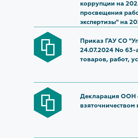
ЧАСТО ЗАДАВАЕМЫЕ
ПРОТИВ
коррупции на 202
ВОПРОСЫ
КОРРУП
просвещения рабо
экспертизы" на 20
Общие вопросы
Нормативны
в сфере про
Экспертиза
Приказ ГАУ СО "У
Антикорруп
24.07.2024 No 63
Проверка достоверности
товаров, работ, 
определения сметной стоимости
Методическ
По заключенным договорам
Формы докум
противодейс
заполнения
Декларация ООН о
Обратная св
взяточничеством
фактах кор
Доклады, от
информация
противодей