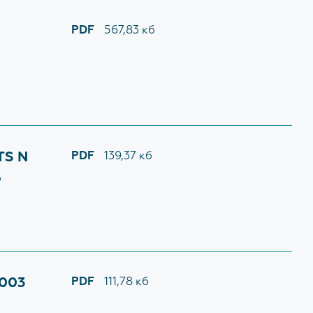
5WK
PDF
567,83 кб
и
щиков с
TS N
PDF
139,37 кб
ю
2003
PDF
111,78 кб