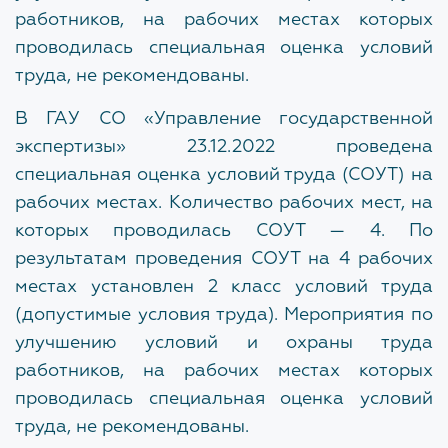
работников, на рабочих местах которых
Обратная связь для сообщений о фактах
проводилась специальная оценка условий
коррупции
труда, не рекомендованы.
Доклады, отчеты, статистическая информация по
В ГАУ СО «Управление государственной
вопросам противодействия коррупции
экспертизы» 23.12.2022 проведена
Антикоррупционное просвещение
специальная оценка условий труда (СОУТ) на
рабочих местах. Количество рабочих мест, на
которых проводилась СОУТ — 4. По
ОХРАНА ТРУДА
результатам проведения СОУТ на 4 рабочих
местах установлен 2 класс условий труда
(допустимые условия труда). Мероприятия по
ПОЛИТИКА В ОТНОШЕНИИ
улучшению условий и охраны труда
ОБРАБОТКИ ПЕРСОНАЛЬНЫХ
работников, на рабочих местах которых
ДАННЫХ
проводилась специальная оценка условий
труда, не рекомендованы.