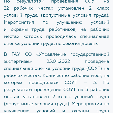
По результатам проведения СОУТ на
22 рабочих местах установлен 2 класс
Экспертиза
условий труда (допустимые условия труда).
Проверка достоверности определения сметной
Мероприятия по улучшению условий
стоимости
и охраны труда работников, на рабочих
местах которых проводилась специальная
По заключенным договорам
оценка условий труда, не рекомендованы.
В ГАУ СО «Управление государственной
ПРОТИВОДЕЙСТВИЕ КОРРУПЦИИ
экспертизы» 25.01.2022 проведена
специальная оценка условий труда (СОУТ) на
Нормативные правовые и иные акты в сфере
противодействия коррупции
рабочих местах. Количество рабочих мест, на
которых проводилась СОУТ — 3. По
Антикоррупционная экспертиза
результатам проведения СОУТ на 3 рабочих
Методические материалы
местах установлен 2 класс условий труда
(допустимые условия труда). Мероприятия по
Формы документов, связанных с
улучшению условий и охраны труда
противодействием коррупции, для заполнения