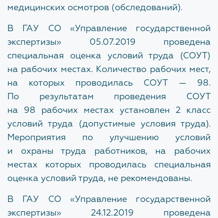
Структура
медицинских осмотров (обследований).
Заместитель начальника
Награды
Снежинская Мария Андреевна
В ГАУ СО «Управление государственной
экспертизы» 05.07.2019 проведена
Галерея объектов
специальная оценка условий труда (СОУТ)
ЗАКРЫТЬ
Закупки
на рабочих местах. Количество рабочих мест,
на которых проводилась СОУТ — 98.
Наблюдательный совет
По результатам проведения СОУТ
на 98 рабочих местах установлен 2 класс
Документы об учреждении
условий труда (допустимые условия труда).
Административные регламенты
Мероприятия по улучшению условий
и охраны труда работников, на рабочих
местах которых проводилась специальная
НОВОСТИ
оценка условий труда, не рекомендованы.
Изменения нормативной базы
В ГАУ СО «Управление государственной
экспертизы» 24.12.2019 проведена