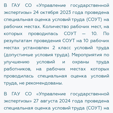
ПОМОЩЬ ЗАКАЗЧИКАМ И
В ГАУ СО «Управление государственной
ПРОЕКТИРОВЩИКАМ
экспертизы» 24 октября 2023 года проведена
специальная оценка условий труда (СОУТ) на
ВНИМАНИЕ!
Письмом исх. № 4420-КМ/14 от
рабочих местах. Количество рабочих мест, на
30.01.2026
Министерством строительства и
жилищно-коммунального хозяйства Российской
которых проводилась СОУТ — 10. По
Федерации (Минстрой России) установлен срок
результатам проведения СОУТ на 10 рабочих
прекращения принятия ИУЛ в составе документов,
направляемых на экспертизу.
местах установлен 2 класс условий труда
(допустимые условия труда). Мероприятия по
Материалы вебинара по вопросам использования
улучшению условий и охраны труда
УКЭП и прекращения применения ИУЛ
представлены по ссылке:
https://clck.ru/3SV5WK
работников, на рабочих местах которых
проводилась специальная оценка условий
Разъясняющие письма
труда, не рекомендованы.
Методические рекомендации
В ГАУ СО
«
Управление государственной
экспертизы
»
27 августа 2024
года проведена
Протоколы по вопросам проектирования
объектов
специальная оценка условий труда (СОУТ) на