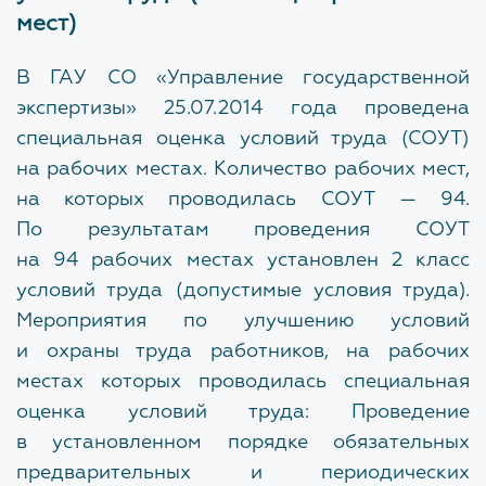
соответствии с Федеральным законом от 02.05.2006
мест)
№ 59-ФЗ "О порядке рассмотрения обращений
Технологический и ценовой аудит обоснования
граждан Российской Федерации".
инвестиций
В ГАУ СО «Управление государственной
экспертизы» 25.07.2014 года проведена
Запись на приём производится по телефону:
Проверка сметной документации по
специальная оценка условий труда (СОУТ)
благоустройству территории
(343) 371-71-32, доб. 0201
(Помощник начальника
на рабочих местах. Количество рабочих мест,
Глухих Алексей Владимирович)
на которых проводилась СОУТ — 94.
КЕЙСЫ
По результатам проведения СОУТ
Приём ведут
на 94 рабочих местах установлен 2 класс
Начальник
условий труда (допустимые условия труда).
ВАКАНСИИ
Серёгина Наталья Юрьевна
Мероприятия по улучшению условий
и охраны труда работников, на рабочих
Главный инженер
местах которых проводилась специальная
Якимова Екатерина Сергеевна
ОБ УЧРЕЖДЕНИИ
оценка условий труда: Проведение
Заместитель начальника
в установленном порядке обязательных
История
Пассек Наталья Валерьевна
предварительных и периодических