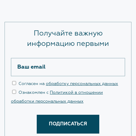
Обратная связь для сообщений о фактах
коррупции
Получайте важную
Доклады, отчеты, статистическая информация по
вопросам противодействия коррупции
информацию первыми
Антикоррупционное просвещение
Ваш email
ОХРАНА ТРУДА
Согласен на
обработку персональных данных
Ознакомлен с
Политикой в отношении
ПОЛИТИКА В ОТНОШЕНИИ
обработки персональных данных
ОБРАБОТКИ ПЕРСОНАЛЬНЫХ
ДАННЫХ