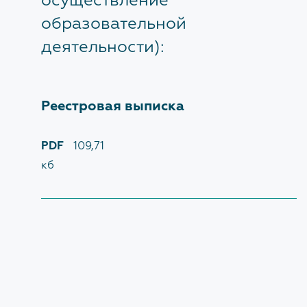
осуществление
образовательной
Экспертиза
деятельности):
Проверка достоверности определения сметной
стоимости
По заключенным договорам
Реестровая выписка
PDF
109,71
ПРОТИВОДЕЙСТВИЕ КОРРУПЦИИ
кб
Нормативные правовые и иные акты в сфере
противодействия коррупции
Антикоррупционная экспертиза
Методические материалы
Формы документов, связанных с
противодействием коррупции, для заполнения