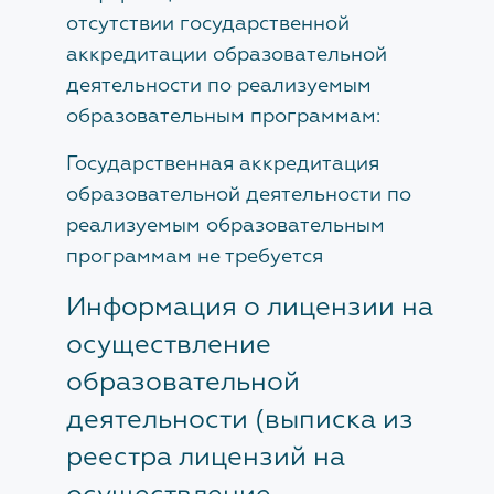
отсутствии государственной
УЧЕБНЫЙ ЦЕНТР
аккредитации образовательной
Сведения об Учебном центре
деятельности по реализуемым
образовательным программам:
Государственная аккредитация
КОНТАКТЫ
образовательной деятельности по
реализуемым образовательным
ДОКУМЕНТЫ
программам не требуется
Нормативно-правовые акты
Информация о лицензии на
осуществление
Шаблоны документов
образовательной
деятельности (выписка из
ЧАСТО ЗАДАВАЕМЫЕ ВОПРОСЫ
реестра лицензий на
Общие вопросы