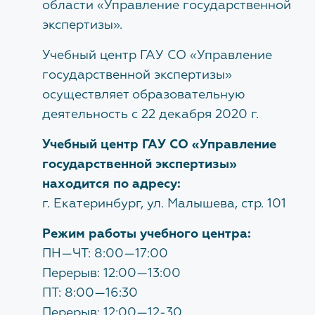
соответствии с Федеральным законом от 02.05.2006
области «Управление государственной
№ 59-ФЗ "О порядке рассмотрения обращений
экспертизы».
Технологический и ценовой аудит обоснования
граждан Российской Федерации".
инвестиций
Учебный центр ГАУ СО «Управление
Запись на приём производится по телефону:
государственной экспертизы»
Проверка сметной документации по
благоустройству территории
осуществляет образовательную
(343) 371-71-32, доб. 0201
(Помощник начальника
деятельность с 22 декабря 2020 г.
Глухих Алексей Владимирович)
Учебный центр ГАУ СО «Управление
КЕЙСЫ
Приём ведут
государственной экспертизы»
находится по адресу:
Начальник
ВАКАНСИИ
г. Екатеринбург, ул. Малышева, стр. 101
Серёгина Наталья Юрьевна
Режим работы учебного центра:
Главный инженер
ПН—ЧТ: 8:00—17:00
Якимова Екатерина Сергеевна
ОБ УЧРЕЖДЕНИИ
Перерыв: 12:00—13:00
Заместитель начальника
История
ПТ: 8:00—16:30
Пассек Наталья Валерьевна
Перерыв: 12:00—12-30