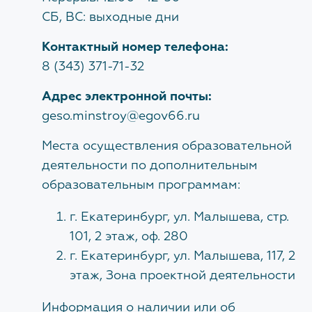
Структура
СБ, ВС: выходные дни
Заместитель начальника
Награды
Снежинская Мария Андреевна
Контактный номер телефона:
Галерея объектов
8 (343) 371-71-32
ЗАКРЫТЬ
Адрес электронной почты:
Закупки
geso.minstroy@egov66.ru
Наблюдательный совет
Места осуществления образовательной
Документы об учреждении
деятельности по дополнительным
образовательным программам:
Административные регламенты
г. Екатеринбург, ул. Малышева, стр.
101, 2 этаж, оф. 280
НОВОСТИ
г. Екатеринбург, ул. Малышева, 117, 2
этаж, Зона проектной деятельности
Изменения нормативной базы
Информация о наличии или об