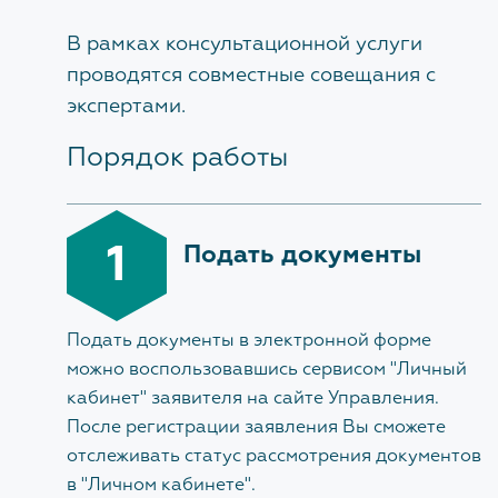
Экспертиза
В рамках консультационной услуги
проводятся совместные совещания с
Проверка достоверности определения сметной
экспертами.
стоимости
Порядок работы
По заключенным договорам
1
ПРОТИВОДЕЙСТВИЕ КОРРУПЦИИ
Подать документы
Нормативные правовые и иные акты в сфере
противодействия коррупции
Подать документы в электронной форме
можно воспользовавшись сервисом "Личный
Антикоррупционная экспертиза
кабинет" заявителя на сайте Управления.
Методические материалы
После регистрации заявления Вы сможете
отслеживать статус рассмотрения документов
Формы документов, связанных с
в "Личном кабинете".
противодействием коррупции, для заполнения