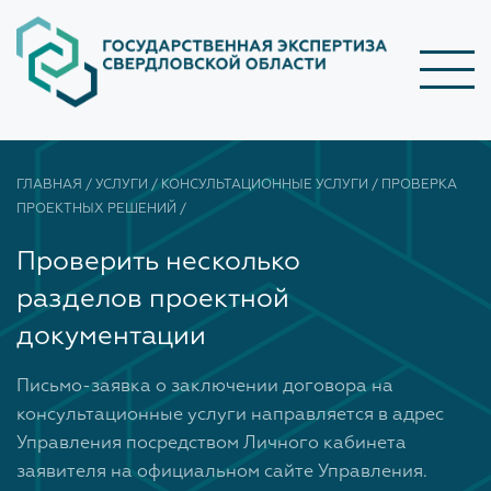
УСЛУГИ
ГЛАВНАЯ
/
УСЛУГИ
/
КОНСУЛЬТАЦИОННЫЕ УСЛУГИ
/
ПРОВЕРКА
Прием граждан
ПРОЕКТНЫХ РЕШЕНИЙ
/
ГОСударственная экспертиза
Проверить несколько
НЕГОСударственная экспертиза
Приём граждан по вопросам проведения
разделов проектной
государственной экспертизы проектной
Бесшовное проектирование
документации
документации и (или) результатов инженерных
Консультационные услуги
изысканий осуществляется руководством ГАУ
Письмо-заявка о заключении договора на
СО «Управление государственной экспертизы»
консультационные услуги направляется в адрес
Выписка из реестра выданных заключений
по четвергам с 11-00 до 17-00 по предварительной
государственной экспертизы
Управления посредством Личного кабинета
записи. Прием граждан осуществляется в
заявителя на официальном сайте Управления.
Экспертиза ТИМ