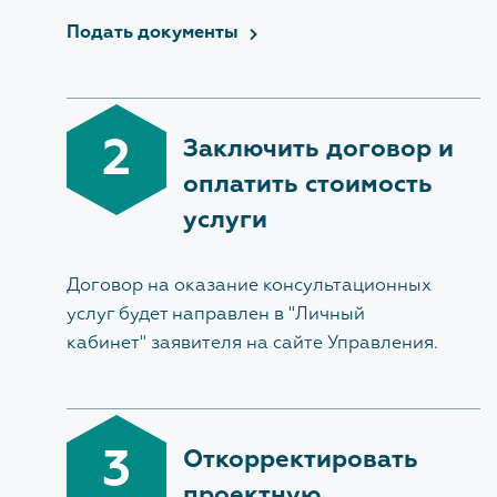
Подать документы
Обратная связь для сообщений о фактах
коррупции
Доклады, отчеты, статистическая информация по
вопросам противодействия коррупции
2
Заключить договор и
оплатить стоимость
Антикоррупционное просвещение
услуги
ОХРАНА ТРУДА
Договор на оказание консультационных
услуг будет направлен в "
Личный
кабинет
" заявителя на сайте Управления.
ПОЛИТИКА В ОТНОШЕНИИ
ОБРАБОТКИ ПЕРСОНАЛЬНЫХ
ДАННЫХ
3
Откорректировать
проектную