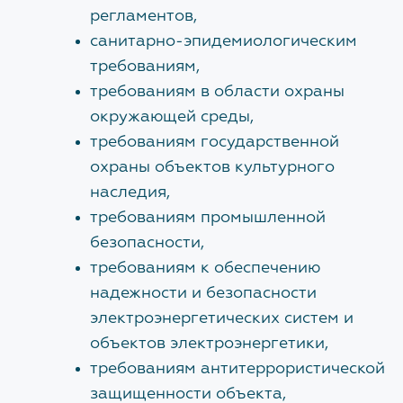
Структура
регламентов,
Заместитель начальника
санитарно-эпидемиологическим
Награды
Снежинская Мария Андреевна
требованиям,
Галерея объектов
требованиям в области охраны
ЗАКРЫТЬ
окружающей среды,
Закупки
требованиям государственной
Наблюдательный совет
охраны объектов культурного
наследия,
Документы об учреждении
требованиям промышленной
безопасности,
Административные регламенты
требованиям к обеспечению
надежности и безопасности
НОВОСТИ
электроэнергетических систем и
объектов электроэнергетики,
Изменения нормативной базы
требованиям антитеррористической
защищенности объекта,