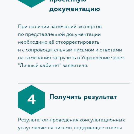
ПОМОЩЬ ЗАКАЗЧИКАМ И
документацию
ПРОЕКТИРОВЩИКАМ
ВНИМАНИЕ!
Письмом исх. № 4420-КМ/14 от
При наличии замечаний экспертов
30.01.2026
Министерством строительства и
по представленной документации
жилищно-коммунального хозяйства Российской
необходимо её откорректировать
Федерации (Минстрой России) установлен срок
и с сопроводительным письмом и ответами
прекращения принятия ИУЛ в составе документов,
направляемых на экспертизу.
на замечания загрузить в Управление через
"
Личный кабинет
" заявителя.
Материалы вебинара по вопросам использования
УКЭП и прекращения применения ИУЛ
представлены по ссылке:
https://clck.ru/3SV5WK
Разъясняющие письма
4
Получить результат
Методические рекомендации
Результатом проведения консультационных
Протоколы по вопросам проектирования
объектов
услуг является письмо, содержащее ответы