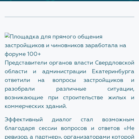
соответствии с Федеральным законом от 02.05.2006
№ 59-ФЗ "О порядке рассмотрения обращений
Технологический и ценовой аудит обоснования
граждан Российской Федерации".
инвестиций
Запись на приём производится по телефону:
Проверка сметной документации по
благоустройству территории
(343) 371-71-32, доб. 0201
(Помощник начальника
Глухих Алексей Владимирович)
Представители органов власти Свердловской
КЕЙСЫ
Приём ведут
области и администрации Екатеринбурга
ответили на вопросы застройщиков и
Начальник
ВАКАНСИИ
разобрали различные ситуации,
Серёгина Наталья Юрьевна
возникающие при строительстве жилых и
Главный инженер
коммерческих зданий.
Якимова Екатерина Сергеевна
ОБ УЧРЕЖДЕНИИ
Эффективный диалог стал возможным
Заместитель начальника
История
благодаря сессии вопросов и ответов «Не
Пассек Наталья Валерьевна
ревизор, а партнер», организаторами которой