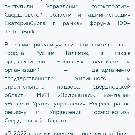
Структура
выступили Управление госэкспертизы
Заместитель начальника
Свердловской области и администрация
Награды
Снежинская Мария Андреевна
Екатеринбурга в рамках форума 100+
Галерея объектов
TechnoBuild.
ЗАКРЫТЬ
Закупки
В сессии приняли участие заместитель главы
города Рустам Галямов, а также
Наблюдательный совет
представители различных ведомств и
Документы об учреждении
организаций — департамента
государственного жилищного и
Административные регламенты
строительного надзора Свердловской
области, МУП «Водоканал», компании
«Россети Урал», управления Росреестра по
НОВОСТИ
региону и Управления госэкспертизы
Изменения нормативной базы
Свердловской области.
«В 2022 году мы впервые провели подобную