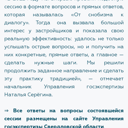
сессию в формате вопросов и прямых ответов,
УЧЕБНЫЙ ЦЕНТР
которая называлась «От снобизма к
Сведения об Учебном центре
диалогу». Тогда она вызвала большой
интерес у застройщиков и показала свою
реальную эффективность: удалось не только
КОНТАКТЫ
услышать острые вопросы, но и получить на
них конкретные, прямые ответы, а главное —
сделать нужные шаги. Мы решили
ДОКУМЕНТЫ
продолжить заданное направление и сделать
Нормативно-правовые акты
эту практику традицией», — отмечает
начальник Управления госэкспертизы
Шаблоны документов
Наталья Серёгина.
⇒
Все ответы на вопросы состоявшейся
ЧАСТО ЗАДАВАЕМЫЕ ВОПРОСЫ
сессии размещены на сайте Управления
Общие вопросы
госэкспертизы Свердловской области
.