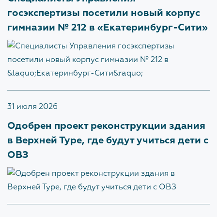
госэкспертизы посетили новый корпус
Обратная связь для сообщений о фактах
гимназии № 212 в «Екатеринбург-Сити»
коррупции
Доклады, отчеты, статистическая информация по
вопросам противодействия коррупции
Антикоррупционное просвещение
31 июля 2026
ОХРАНА ТРУДА
Одобрен проект реконструкции здания
в Верхней Туре, где будут учиться дети с
ОВЗ
ПОЛИТИКА В ОТНОШЕНИИ
ОБРАБОТКИ ПЕРСОНАЛЬНЫХ
ДАННЫХ