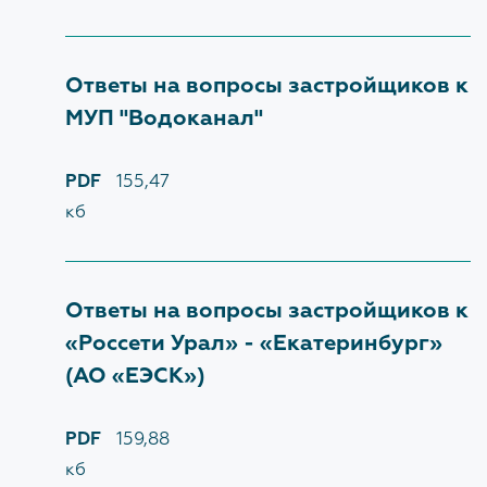
Структура
Заместитель начальника
Награды
Снежинская Мария Андреевна
Ответы на вопросы застройщиков к
Галерея объектов
МУП "Водоканал"
ЗАКРЫТЬ
Закупки
PDF
155,47
Наблюдательный совет
кб
Документы об учреждении
Административные регламенты
Ответы на вопросы застройщиков к
«Россети Урал» - «Екатеринбург»
(АО «ЕЭСК»)
НОВОСТИ
Изменения нормативной базы
PDF
159,88
кб