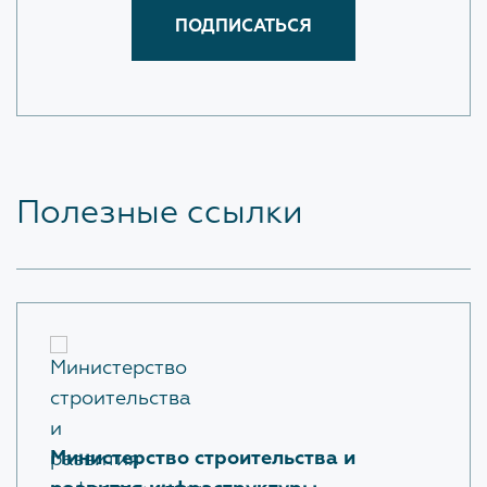
Обратная связь для сообщений о фактах
коррупции
Доклады, отчеты, статистическая информация по
вопросам противодействия коррупции
Антикоррупционное просвещение
Полезные ссылки
ОХРАНА ТРУДА
ПОЛИТИКА В ОТНОШЕНИИ
ОБРАБОТКИ ПЕРСОНАЛЬНЫХ
ДАННЫХ
Министерство строительства и