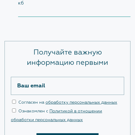
кб
Экспертиза
Проверка достоверности определения сметной
стоимости
По заключенным договорам
Получайте важную
информацию первыми
ПРОТИВОДЕЙСТВИЕ КОРРУПЦИИ
Нормативные правовые и иные акты в сфере
Ваш email
противодействия коррупции
Антикоррупционная экспертиза
Согласен на
обработку персональных данных
Ознакомлен с
Политикой в отношении
Методические материалы
обработки персональных данных
Формы документов, связанных с
противодействием коррупции, для заполнения