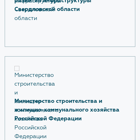
развития инфраструктуры
ПОМОЩЬ ЗАКАЗЧИКАМ И
Свердловской области
ПРОЕКТИРОВЩИКАМ
ВНИМАНИЕ!
Письмом исх. № 4420-КМ/14 от
30.01.2026
Министерством строительства и
жилищно-коммунального хозяйства Российской
Федерации (Минстрой России) установлен срок
прекращения принятия ИУЛ в составе документов,
направляемых на экспертизу.
Материалы вебинара по вопросам использования
УКЭП и прекращения применения ИУЛ
представлены по ссылке:
https://clck.ru/3SV5WK
Разъясняющие письма
Министерство строительства и
жилищно-коммунального хозяйства
Методические рекомендации
Российской Федерации
Протоколы по вопросам проектирования
объектов