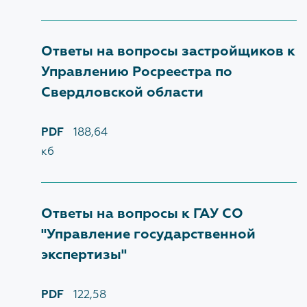
УЧЕБНЫЙ ЦЕНТР
Сведения об Учебном центре
Ответы на вопросы застройщиков к
Управлению Росреестра по
Свердловской области
КОНТАКТЫ
PDF
188,64
кб
ДОКУМЕНТЫ
Нормативно-правовые акты
Ответы на вопросы к ГАУ СО
Шаблоны документов
"Управление государственной
экспертизы"
ЧАСТО ЗАДАВАЕМЫЕ ВОПРОСЫ
PDF
122,58
Общие вопросы