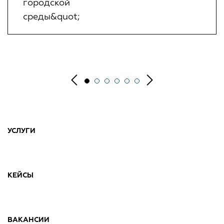
ПОМОЩЬ ЗАКАЗЧИКАМ И
ПРОЕКТИРОВЩИКАМ
ВНИМАНИЕ!
Письмом исх. № 4420-КМ/14 от
30.01.2026
Министерством строительства и
жилищно-коммунального хозяйства Российской
Федерации (Минстрой России) установлен срок
прекращения принятия ИУЛ в составе документов,
направляемых на экспертизу.
Материалы вебинара по вопросам использования
УКЭП и прекращения применения ИУЛ
УСЛУГИ
представлены по ссылке:
https://clck.ru/3SV5WK
Разъясняющие письма
КЕЙСЫ
Методические рекомендации
Протоколы по вопросам проектирования
объектов
ВАКАНСИИ