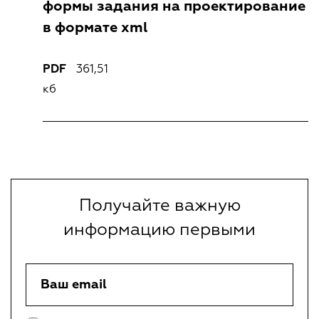
Структура
формы задания на проектирование
Заместитель начальника
в формате xml
Награды
Снежинская Мария Андреевна
Галерея объектов
PDF
361,51
ЗАКРЫТЬ
кб
Закупки
Наблюдательный совет
Документы об учреждении
Административные регламенты
Получайте важную
информацию первыми
НОВОСТИ
Изменения нормативной базы
Ваш email