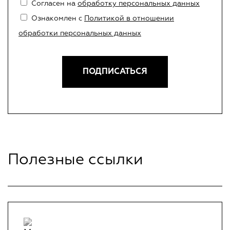
Согласен на
обработку персональных данных
УЧЕБНЫЙ ЦЕНТР
Ознакомлен с
Политикой в отношении
обработки персональных данных
Сведения об Учебном центре
КОНТАКТЫ
ДОКУМЕНТЫ
Нормативно-правовые акты
Полезные ссылки
Шаблоны документов
ЧАСТО ЗАДАВАЕМЫЕ ВОПРОСЫ
Общие вопросы